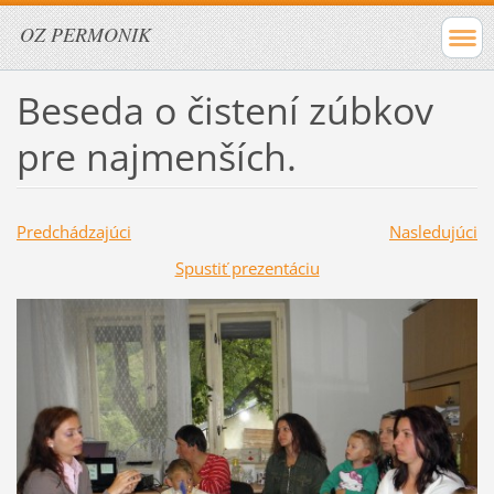
OZ PERMONIK
Beseda o čistení zúbkov
pre najmenších.
Predchádzajúci
Nasledujúci
Spustiť prezentáciu