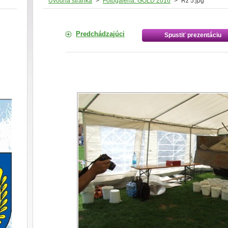
Úvodná stránka
>
Fotogaléria: GOLD 2016
>
Rz 5.jpg
Predchádzajúci
Spustiť prezentáciu