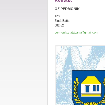
Kontakt
OZ PERMONIK
128
Zlatá Baňa
082 52
permonik
.zlataba
na@gmail
.com